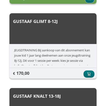
GUSTAAF GLIMT 8-12J
JEUGDTRAINING Bij aankoop van dit abonnement kan
jouw kid 1 jaar lang deelnemen aan onze jeugdtraining
8j-12j. Dit voor 1 sessie per week: kies je sessie via
hallo@gustaafklimt.be. De toegang is nog apart aan te
kopen.
170,00
€
GUSTAAF KNALT 13-18J