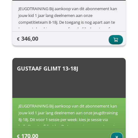
JEUGDTRAINING Bij aankoop van dit abonnement kan
jouw kid 1 jaar lang deelnemen aan onze
competitieteam 8-18j. De toegang is nog apart aan te
kopen. Je kan kiezen voor afzonderlijke beurten of een
jaarabonnement.
346,00
€
GUSTAAF GLIMT 13-18J
JEUGDTRAINING Bij aankoop van dit abonnement kan
jouw kid 1 jaar lang deelnemen aan onze jeugdtraining
8j-18j. Dit voor 1 sessie per week: kies je sessie via
hallo@gustaafklimt.be. De toegang is nog apart aan te
kopen.
170,00
€