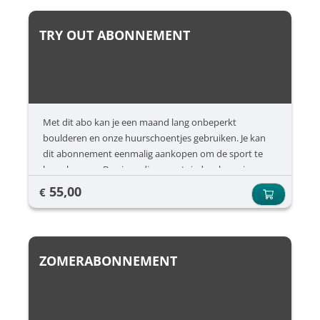
TRY OUT ABONNEMENT
Met dit abo kan je een maand lang onbeperkt
boulderen en onze huurschoentjes gebruiken. Je kan
dit abonnement eenmalig aankopen om de sport te
leren kennen. Ben je nadien overtuigd en koop je
meteen een jaarabonnement? Dan krijg je er nog een
55,00
€
maand gratis bij.
ZOMERABONNEMENT