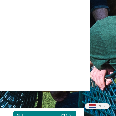
NL
1
€ 74