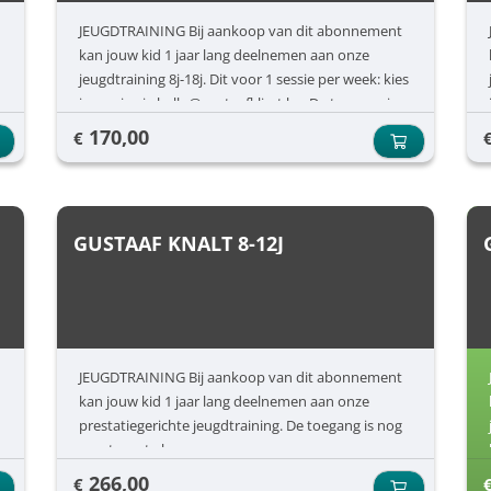
JEUGDTRAINING Bij aankoop van dit abonnement
kan jouw kid 1 jaar lang deelnemen aan onze
jeugdtraining 8j-18j. Dit voor 1 sessie per week: kies
je sessie via hallo@gustaafklimt.be. De toegang is
nog apart aan te kopen.
170,00
€
GUSTAAF KNALT 8-12J
JEUGDTRAINING Bij aankoop van dit abonnement
kan jouw kid 1 jaar lang deelnemen aan onze
prestatiegerichte jeugdtraining. De toegang is nog
apart aan te kopen.
266,00
€