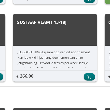
GUSTAAF VLAMT 13-18J
JEUGDTRAINING Bij aankoop van dit abonnement
kan jouw kid 1 jaar lang deelnemen aan onze
jeugdtraining. Dit voor 2 sessies per week: kies je
sessies via hallo@gustaafklimt.be. De toegang is
nog apart aan te kopen.
266,00
€