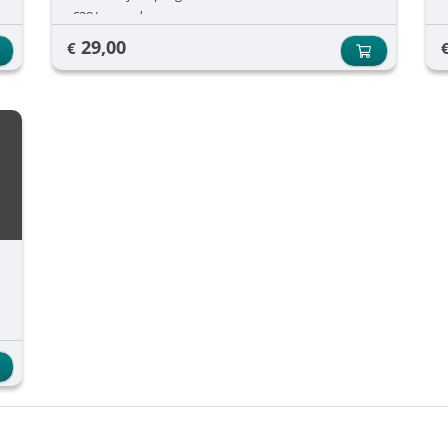
€28/ maand
29,00
€