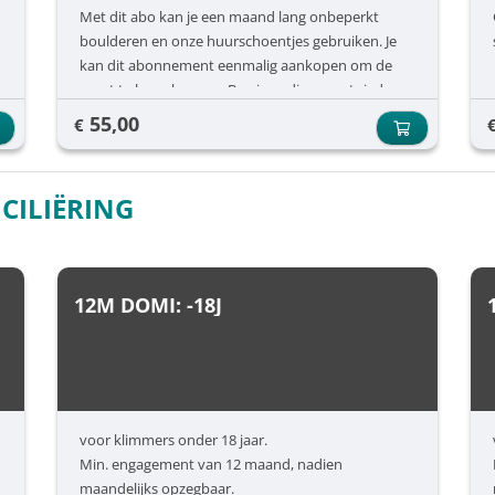
Met dit abo kan je een maand lang onbeperkt
boulderen en onze huurschoentjes gebruiken. Je
kan dit abonnement eenmalig aankopen om de
sport te leren kennen. Ben je nadien overtuigd en
koop je meteen een jaarabonnement? Dan krijg je
55,00
€
er nog een maand gratis bij.
CILIËRING
12M DOMI: -18J
voor klimmers onder 18 jaar.
Min. engagement van 12 maand, nadien
maandelijks opzegbaar.