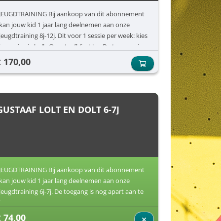
JEUGDTRAINING Bij aankoop van dit abonnement
kan jouw kid 1 jaar lang deelnemen aan onze
jeugdtraining 8j-12j. Dit voor 1 sessie per week: kies
je sessie via hallo@gustaafklimt.be. De toegang is
nog apart aan te kopen.
170,00
€
GUSTAAF LOLT EN DOLT 6-7J
JEUGDTRAINING Bij aankoop van dit abonnement
kan jouw kid 1 jaar lang deelnemen aan onze
jeugdtraining 6j-7j. De toegang is nog apart aan te
kopen.
74,00
€