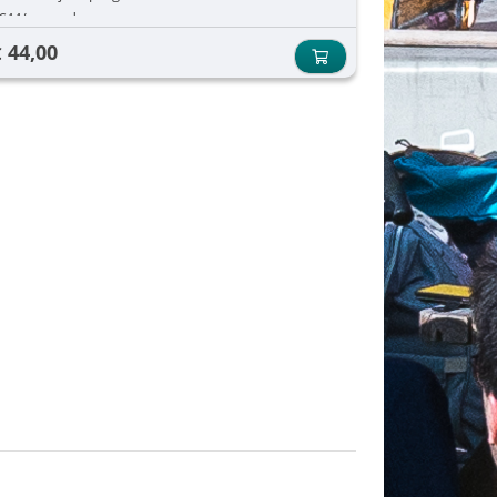
€44/ maand
44,00
€