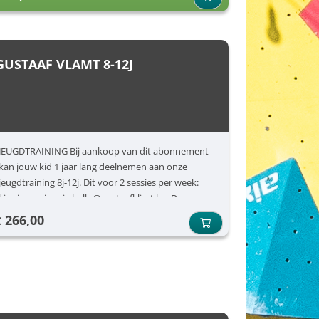
GUSTAAF VLAMT 8-12J
JEUGDTRAINING Bij aankoop van dit abonnement
kan jouw kid 1 jaar lang deelnemen aan onze
jeugdtraining 8j-12j. Dit voor 2 sessies per week:
kies je sessies via hallo@gustaafklimt.be. De
toegang is nog apart aan te kopen.
266,00
€