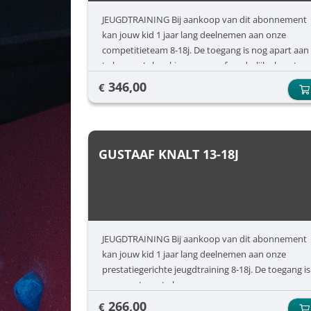
JEUGDTRAINING Bij aankoop van dit abonnement
kan jouw kid 1 jaar lang deelnemen aan onze
competitieteam 8-18j. De toegang is nog apart aan
te kopen. Je kan kiezen voor afzonderlijke beurten
of een jaarabonnement.
346,00
€
GUSTAAF KNALT 13-18J
JEUGDTRAINING Bij aankoop van dit abonnement
kan jouw kid 1 jaar lang deelnemen aan onze
prestatiegerichte jeugdtraining 8-18j. De toegang is
nog apart aan te kopen.
266,00
€